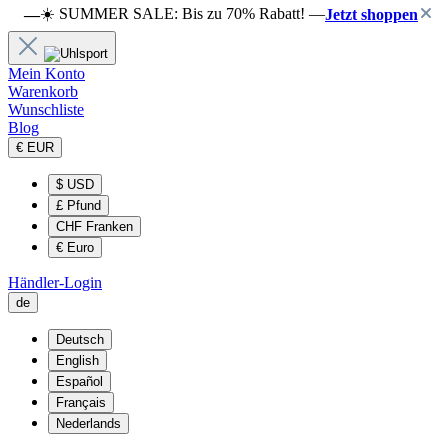
☀️ SUMMER SALE: Bis zu 70% Rabatt! —
—
Jetzt shoppen
Mein Konto
Warenkorb
Wunschliste
Blog
€
EUR
$
USD
£
Pfund
CHF
Franken
€
Euro
Händler-Login
de
Deutsch
English
Español
Français
Nederlands