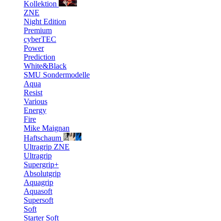
Kollektion
ZNE
Night Edition
Premium
cyberTEC
Power
Prediction
White&Black
SMU Sondermodelle
Aqua
Resist
Various
Energy
Fire
Mike Maignan
Haftschaum
Ultragrip ZNE
Ultragrip
Supergrip+
Absolutgrip
Aquagrip
Aquasoft
Supersoft
Soft
Starter Soft