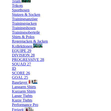
Team
Trikots
Sporthosen
Stutzen & Socken
Trainingsanzüge
Trainingsjacken
Trainingshosen
Trainingsoberteile
Shirts & Polos
Regenjacken & Jacken
Kollektionen
EQUIPE 29
DIVISION 28
PROGRESSIVE 28
SQUAD 27
ID
SCORE 26
GOAL 25
Baselayer
Langarm Shirts
Kurzarm Shirts
Lange Tights
Kurze Tights
Performance Pro
Freizeit