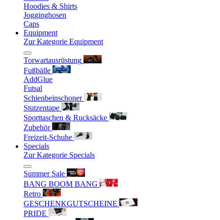
Hoodies & Shirts
Jogginghosen
Caps
Equipment
Zur Kategorie Equipment
Torwartausrüstung
Fußbälle
AddGlue
Futsal
Schienbeinschoner
Stutzentape
Sporttaschen & Rucksäcke
Zubehör
Freizeit-Schuhe
Specials
Zur Kategorie Specials
Summer Sale
BANG BOOM BANG
Retro
GESCHENKGUTSCHEINE
PRIDE