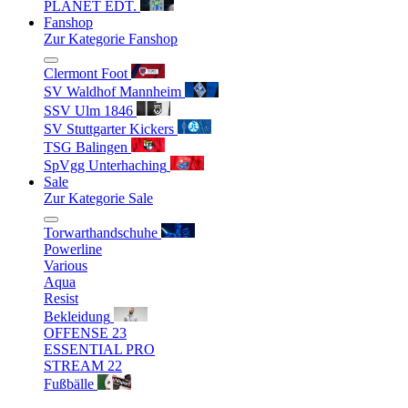
PLANET EDT.
Fanshop
Zur Kategorie Fanshop
Clermont Foot
SV Waldhof Mannheim
SSV Ulm 1846
SV Stuttgarter Kickers
TSG Balingen
SpVgg Unterhaching
Sale
Zur Kategorie Sale
Torwarthandschuhe
Powerline
Various
Aqua
Resist
Bekleidung
OFFENSE 23
ESSENTIAL PRO
STREAM 22
Fußbälle