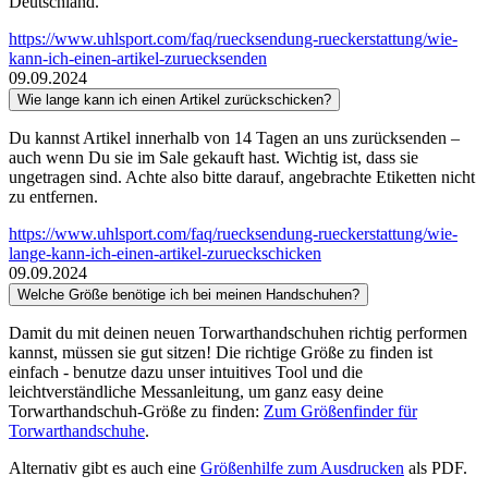
Deutschland.
https://www.uhlsport.com/faq/ruecksendung-rueckerstattung/wie-
kann-ich-einen-artikel-zuruecksenden
09.09.2024
Wie lange kann ich einen Artikel zurückschicken?
Du kannst Artikel innerhalb von 14 Tagen an uns zurücksenden –
auch wenn Du sie im Sale gekauft hast. Wichtig ist, dass sie
ungetragen sind. Achte also bitte darauf, angebrachte Etiketten nicht
zu entfernen.
https://www.uhlsport.com/faq/ruecksendung-rueckerstattung/wie-
lange-kann-ich-einen-artikel-zurueckschicken
09.09.2024
Welche Größe benötige ich bei meinen Handschuhen?
Damit du mit deinen neuen Torwarthandschuhen richtig performen
kannst, müssen sie gut sitzen! Die richtige Größe zu finden ist
einfach - benutze dazu unser intuitives Tool und die
leichtverständliche Messanleitung, um ganz easy deine
Torwarthandschuh-Größe zu finden:
Zum Größenfinder für
Torwarthandschuhe
.
Alternativ gibt es auch eine
Größenhilfe zum Ausdrucken
als PDF.